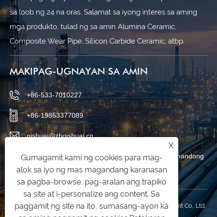
sa loob ng 24 na oras. Salamat sa iyong interes sa aming
mga produkto, tulad ng sa amin Alumina Ceramic,
Composite Wear Pipe, Silicon Carbide Ceramic, atbp.
MAKIPAG-UGNAYAN SA AMIN
+86-533-7010227
+86-19853377089
qishuai@zbqishuai.cn
X
Phoenix Industrial Park, Linzi District, Zibo City, Shandong
Gumagamit kami ng cookies para mag-
alok sa iyo ng mas magandang karanasan
Province, China
sa pagba-browse, pag-aralan ang trapiko
sa site at i-personalize ang content. Sa
paggamit ng site na ito, sumasang-ayon ka
Copyright © 2025 Shandong Qishuai Wear Resistant Equipment Co., Ltd.