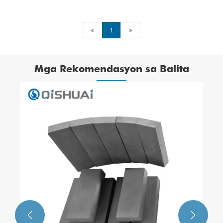
«
1
»
Mga Rekomendasyon sa Balita

