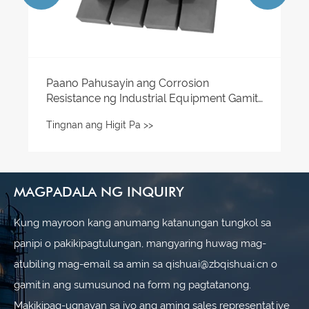
Paano Pahusayin ang Corrosion
Resistance ng Industrial Equipment Gamit
ang Silicon Carbide Ceramic?
Tingnan ang Higit Pa >>
MAGPADALA NG INQUIRY
Kung mayroon kang anumang katanungan tungkol sa
panipi o pakikipagtulungan, mangyaring huwag mag-
atubiling mag-email sa amin sa qishuai@zbqishuai.cn o
gamitin ang sumusunod na form ng pagtatanong.
Makikipag-ugnayan sa iyo ang aming sales representative