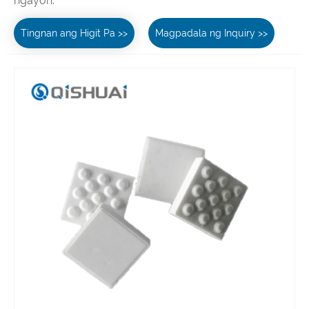
ngayon.
Tingnan ang Higit Pa >>
Magpadala ng Inquiry >>