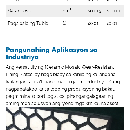
Wear Loss
cm³
≤0.015
≤0.010
Pagsipsip ng Tubig
%
≤0.01
≤0.01
Pangunahing Aplikasyon sa
Industriya
Ang versatility ng [Ceramic Mosaic Wear-Resistant
Lining Plates] ay nagbibigay sa kanila ng kailangang-
kailangan sa iba't ibang mabibigat na industriya. Kung
nagpapatakbo ka sa loob ng produksyon ng bakal,
pagmimina, o port logistics, pinangangalagaan ng
aming mga solusyon ang iyong mga kritikal na asset.