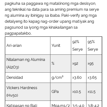
pagkuha sa paggawa ng matalinong mga desisyon,
ang teknikal na data para sa aming premium na serye
ng alumina ay ibinigay sa ibaba. Paki-verify ang mga
detalyeng ito kapag nag-order upang matiyak ang
pagsunod sa iyong mga kinakailangan sa
pagpapatakbo.
92%
95%
Ari-arian
Yunit
Serye
Serye
Nilalaman ng Alumina
%
≥92
≥95
(Al2O3)
Densidad
g/cm³
≥3.60
≥3.65
Vickers Hardness
GPa
≥10.5
≥11.5
(Hv50)
Katigasan ng Bali
Mpa.m1/2
3.5-4.0
3.8-4.2