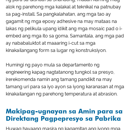
alok ng parehong mga kalakal at teknikal na patnubay
sa pag-install. Sa pangkalahatan, ang mga tao ay
gagamit ng mga epoxy adhesive na may mataas na
lakas ng pelikula upang idikit ang mga mosaic pad o i-
embed ang mga ito sa goma. Samantala, ang mga pad
ay nababaluktot at maaaring i-cut sa mga
kinakailangang form sa lugar ng konstruksiyon.
Humingi ng payo mula sa departamento ng
engineering kapag nagtatanong tungkol sa presyo,
irerekomenda namin ang tamang pandikit na may
tamang uri para sa iyo ayon sa iyong karanasan at mga
kinakailangan ng parehong temperatura at abrasion.
Makipag-ugnayan sa Amin para sa
Direktang Pagpepresyo sa Pabrika
Huwag hayaang masira ng kagamitan ang iyong mga