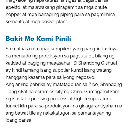
mag-alok ng napakataas na tigas at paglaban sa
epekto, at malawakang ginagamit sa mga chute,
hopper at mga bahagi ng piping para sa pagmimina,
semento at mga power plant.
Bakit Mo Kami Pinili
Sa mataas na mapagkumpitensyang pang-industriya
na merkado ng proteksyon sa pagsusuot, bilang ng
kalidad at pagiging maaasahan. Si Shandong Qishuai
ay hindi lamang isang supplier kundi isang walang
hanggang kasama para sa iyong negosyo.
Ang aming pabrika ay matatagpuan sa Zibo, Shandong
- ang sikat na ceramics city ng China. Gumagamit kami
ng isostatic pressing process at high-temperature
tunnel kiln para sa produksyon, na ginagarantiyahan na
ang bawat tile ay nakakatugon sa pamantayan ng
ibang bansa.