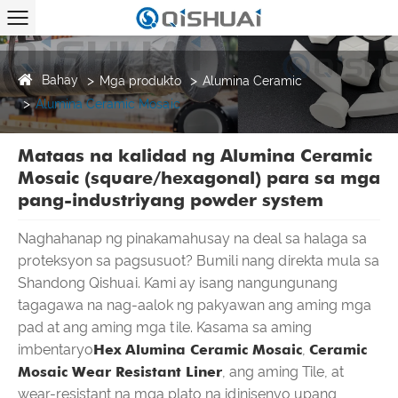
Bahay
Mga produkto
Alumina Ceramic
Alumina Ceramic Mosaic
Mataas na kalidad ng Alumina Ceramic
Mosaic (square/hexagonal) para sa mga
pang-industriyang powder system
Naghahanap ng pinakamahusay na deal sa halaga sa
proteksyon sa pagsusuot? Bumili nang direkta mula sa
Shandong Qishuai. Kami ay isang nangungunang
tagagawa na nag-aalok ng pakyawan ang aming mga
pad at ang aming mga tile. Kasama sa aming
imbentaryo
Hex Alumina Ceramic Mosaic
,
Ceramic
Mosaic Wear Resistant Liner
, ang aming Tile, at
wear-resistant na mga plato na idinisenyo upang