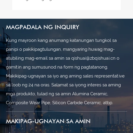
MAGPADALA NG INQUIRY
Kung mayroon kang anumang katanungan tungkol sa
panipi o pakikipagtulungan, mangyaring huwag mag-
atubiling mag-email sa amin sa qishuai@zbqishuai.cn o
gamitin ang sumusunod na form ng pagtatanong.
Makikipag-ugnayan sa iyo ang aming sales representative
sa loob ng 24 na oras. Salamat sa iyong interes sa aming
mga produkto, tulad ng sa amin Alumina Ceramic,
Composite Wear Pipe, Silicon Carbide Ceramic, atbp.
MAKIPAG-UGNAYAN SA AMIN