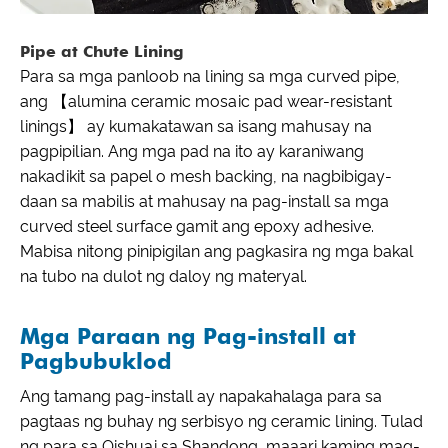
Pipe at Chute Lining
Para sa mga panloob na lining sa mga curved pipe,
ang 【alumina ceramic mosaic pad wear-resistant
linings】 ay kumakatawan sa isang mahusay na
pagpipilian. Ang mga pad na ito ay karaniwang
nakadikit sa papel o mesh backing, na nagbibigay-
daan sa mabilis at mahusay na pag-install sa mga
curved steel surface gamit ang epoxy adhesive.
Mabisa nitong pinipigilan ang pagkasira ng mga bakal
na tubo na dulot ng daloy ng materyal.
Mga Paraan ng Pag-install at
Pagbubuklod
Ang tamang pag-install ay napakahalaga para sa
pagtaas ng buhay ng serbisyo ng ceramic lining. Tulad
ng para sa Qishuai sa Shandong, maaari kaming mag-