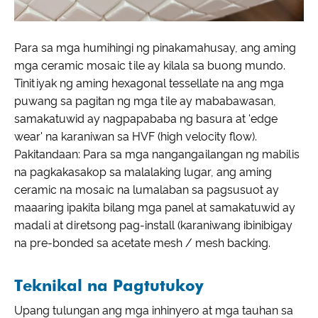
Para sa mga humihingi ng pinakamahusay, ang aming
mga ceramic mosaic tile ay kilala sa buong mundo.
Tinitiyak ng aming hexagonal tessellate na ang mga
puwang sa pagitan ng mga tile ay mababawasan,
samakatuwid ay nagpapababa ng basura at 'edge
wear' na karaniwan sa HVF (high velocity flow).
Pakitandaan: Para sa mga nangangailangan ng mabilis
na pagkakasakop sa malalaking lugar, ang aming
ceramic na mosaic na lumalaban sa pagsusuot ay
maaaring ipakita bilang mga panel at samakatuwid ay
madali at diretsong pag-install (karaniwang ibinibigay
na pre-bonded sa acetate mesh / mesh backing.
Teknikal na Pagtutukoy
Upang tulungan ang mga inhinyero at mga tauhan sa