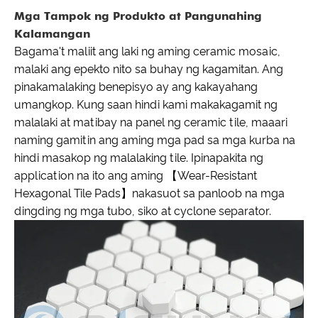
Mga Tampok ng Produkto at Pangunahing
Kalamangan
Bagama't maliit ang laki ng aming ceramic mosaic,
malaki ang epekto nito sa buhay ng kagamitan. Ang
pinakamalaking benepisyo ay ang kakayahang
umangkop. Kung saan hindi kami makakagamit ng
malalaki at matibay na panel ng ceramic tile, maaari
naming gamitin ang aming mga pad sa mga kurba na
hindi masakop ng malalaking tile. Ipinapakita ng
application na ito ang aming 【Wear-Resistant
Hexagonal Tile Pads】nakasuot sa panloob na mga
dingding ng mga tubo, siko at cyclone separator.