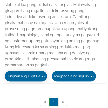
stable at iba pang pisikal na katangian. Malawakang
ginagamit ang mga ito sa dekorasyong pang-
industriya at dekorasyong arkitektura. Gamit ang
pinakamahusay na mga hilaw na materyales at
proseso ng pagmamanupaktura upang matiyak ang
kalidad, nagbibigay kami ng mga tunay na pagsusuri
ng customer upang patunayan ang aming pagganap.
Kung interesado ka sa aming produkto makipag-
ugnayan sa amin upang makuha ang detalye ng
produkto at listahan ng presyo pati na rin ang mga
pamamaraan sa pagkuha.
Tingnan ang Higit Pa >>
Magpadala ng Inquiry >>
«
1
»