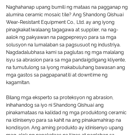
Naghahanap upang bumili ng mataas na pagganap ng
alumina ceramic mosaic tile? Ang Shandong Qishuai
Wear-Resistant Equipment Co., Ltd. ay ang iyong
pinagkakatiwalaang tagagawa at supplier, na nag-
aalok ng pakyawan na pagpepresyo para sa mga
solusyon na lumalaban sa pagsusuot ng industriya.
Nagdadalubhasa kami sa paglutas ng mga malalang
isyu sa abrasion para sa mga pandaigdigang kliyente,
na tumutulong sa iyong makabuluhang bawasan ang
mga gastos sa pagpapanatili at downtime ng
kagamitan.
Bilang mga eksperto sa proteksyon ng abrasion,
inihahandog sa iyo ni Shandong Qishuai ang
pinakamataas na kalidad ng mga produktong ceramic
na idinisenyo para sa kahit na ang pinakamahirap na
kondisyon. Ang aming produkto ay idinisenyo upang