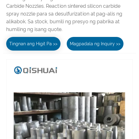
Carbide Nozzles. Reaction sintered silicon carbide
spray nozzle para sa desulfurization at pag-alis ng
alikabok. Sa stock, bumili ng presyo ng pabrika at
humiling ng isang quote.
Tingnan ang Higit Pa >>
Magpadala ng Inquiry >>