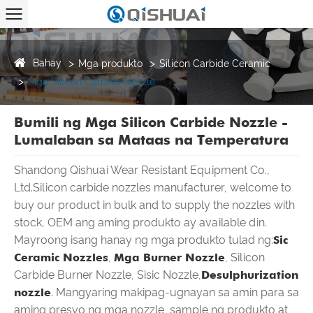
Bahay
Mga produkto
Silicon Carbide Ceramic
Mga Silicon Carbide Nozzle
Bumili ng Mga Silicon Carbide Nozzle -
Lumalaban sa Mataas na Temperatura
Shandong Qishuai Wear Resistant Equipment Co.,
Ltd.Silicon carbide nozzles manufacturer, welcome to
buy our product in bulk and to supply the nozzles with
stock, OEM ang aming produkto ay available din.
Mayroong isang hanay ng mga produkto tulad ng:
Sic
Ceramic Nozzles
,
Mga Burner Nozzle
, Silicon
Carbide Burner Nozzle, Sisic Nozzle,
Desulphurization
nozzle
. Mangyaring makipag-ugnayan sa amin para sa
aming presyo ng mga nozzle, sample ng produkto at