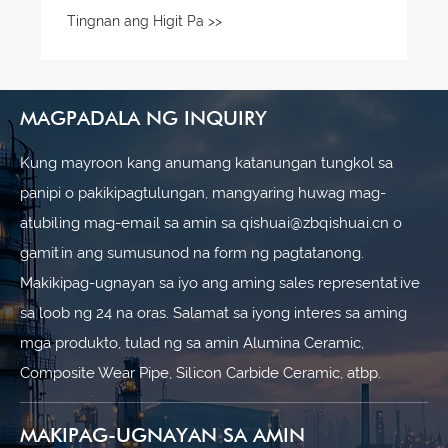
MAGPADALA NG INQUIRY
Kung mayroon kang anumang katanungan tungkol sa
panipi o pakikipagtulungan, mangyaring huwag mag-
atubiling mag-email sa amin sa qishuai@zbqishuai.cn o
gamitin ang sumusunod na form ng pagtatanong.
Makikipag-ugnayan sa iyo ang aming sales representative
sa loob ng 24 na oras. Salamat sa iyong interes sa aming
mga produkto, tulad ng sa amin Alumina Ceramic,
Composite Wear Pipe, Silicon Carbide Ceramic, atbp.
MAKIPAG-UGNAYAN SA AMIN