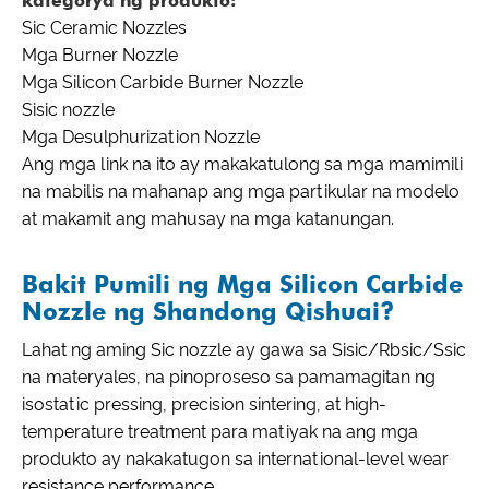
kategorya ng produkto:
Sic Ceramic Nozzles
Mga Burner Nozzle
Mga Silicon Carbide Burner Nozzle
Sisic nozzle
Mga Desulphurization Nozzle
Ang mga link na ito ay makakatulong sa mga mamimili
na mabilis na mahanap ang mga partikular na modelo
at makamit ang mahusay na mga katanungan.
Bakit Pumili ng Mga Silicon Carbide
Nozzle ng Shandong Qishuai?
Lahat ng aming Sic nozzle ay gawa sa Sisic/Rbsic/Ssic
na materyales, na pinoproseso sa pamamagitan ng
isostatic pressing, precision sintering, at high-
temperature treatment para matiyak na ang mga
produkto ay nakakatugon sa international-level wear
resistance performance.