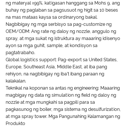
ng materyal ≥99%, katigasan hanggang sa Mohs 9, ang
buhay ng paglaban sa pagsusuot ng higit sa 10 beses
na mas mataas kaysa sa ordinaryong bakal.
Nagbibigay ng mga serbisyo sa pag-customize ng
OEM/ODM: Ang rate ng daloy ng nozzle, anggulo ng
spray, at mga sukat ng istruktura ay maaaring idisenyo
ayon sa mga guhit, sample, at kondisyon sa
pagtatrabaho.
Global logistics support: Pag-export sa United States,
Europe, Southeast Asia, Middle East, at iba pang
rehiyon, na nagbibigay ng iba't ibang paraan ng
kalakalan.
Teknikal na koponan sa antas ng engineering: Maaaring
magbigay ng data ng simulation ng field ng daloy ng
nozzle at mga mungkahi sa pagpili para sa
pagkasunog ng boiler, mga sistema ng desulfurization,
at mga spray tower. Mga Pangunahing Kalamangan ng
Produkto