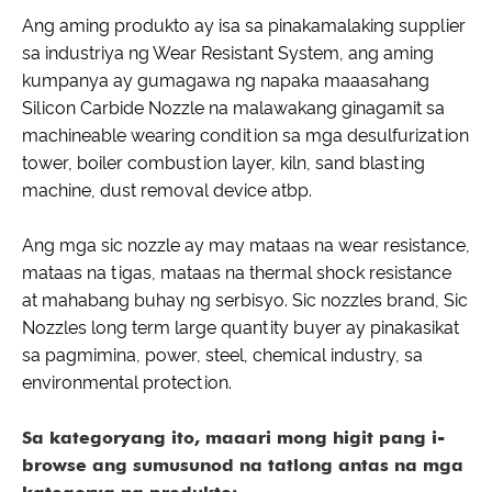
Ang aming produkto ay isa sa pinakamalaking supplier
sa industriya ng Wear Resistant System, ang aming
kumpanya ay gumagawa ng napaka maaasahang
Silicon Carbide Nozzle na malawakang ginagamit sa
machineable wearing condition sa mga desulfurization
tower, boiler combustion layer, kiln, sand blasting
machine, dust removal device atbp.
Ang mga sic nozzle ay may mataas na wear resistance,
mataas na tigas, mataas na thermal shock resistance
at mahabang buhay ng serbisyo. Sic nozzles brand, Sic
Nozzles long term large quantity buyer ay pinakasikat
sa pagmimina, power, steel, chemical industry, sa
environmental protection.
Sa kategoryang ito, maaari mong higit pang i-
browse ang sumusunod na tatlong antas na mga