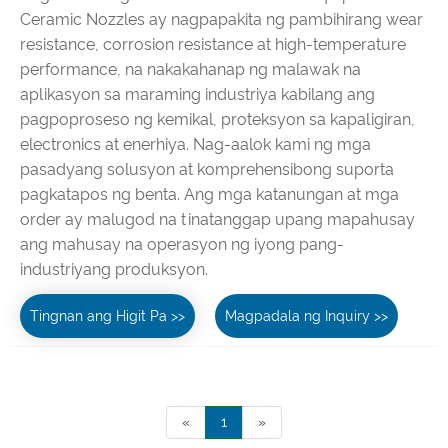
Ceramic Nozzles ay nagpapakita ng pambihirang wear
resistance, corrosion resistance at high-temperature
performance, na nakakahanap ng malawak na
aplikasyon sa maraming industriya kabilang ang
pagpoproseso ng kemikal, proteksyon sa kapaligiran,
electronics at enerhiya. Nag-aalok kami ng mga
pasadyang solusyon at komprehensibong suporta
pagkatapos ng benta. Ang mga katanungan at mga
order ay malugod na tinatanggap upang mapahusay
ang mahusay na operasyon ng iyong pang-
industriyang produksyon.
Tingnan ang Higit Pa >>
Magpadala ng Inquiry >>
«
1
»