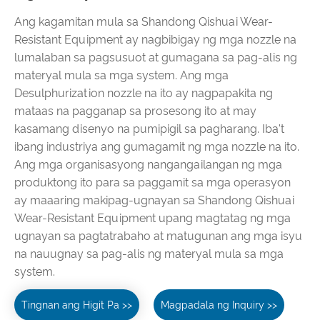
Ang kagamitan mula sa Shandong Qishuai Wear-
Resistant Equipment ay nagbibigay ng mga nozzle na
lumalaban sa pagsusuot at gumagana sa pag-alis ng
materyal mula sa mga system. Ang mga
Desulphurization nozzle na ito ay nagpapakita ng
mataas na pagganap sa prosesong ito at may
kasamang disenyo na pumipigil sa pagharang. Iba't
ibang industriya ang gumagamit ng mga nozzle na ito.
Ang mga organisasyong nangangailangan ng mga
produktong ito para sa paggamit sa mga operasyon
ay maaaring makipag-ugnayan sa Shandong Qishuai
Wear-Resistant Equipment upang magtatag ng mga
ugnayan sa pagtatrabaho at matugunan ang mga isyu
na nauugnay sa pag-alis ng materyal mula sa mga
system.
Tingnan ang Higit Pa >>
Magpadala ng Inquiry >>