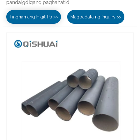
pandaigdigang paghahatid.
Tingnan ang Higit Pa >>
Magpadala ng Inquiry >>