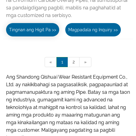
na Chromium Carbide Overlay Pipes, na sumusuporta
sa pandaigdigang pagbili, mabilis na paghahatid at
mga customized na serbisyo.
Tingnan ang Higit Pa >>
Magpadala ng Inquiry >>
«
1
2
»
Ang Shandong Qishuai Wear Resistant Equipment Co.,
Ltd. ay nakikibahagi sa pagsasaliksik, pagpapaunlad at
pagmamanupaktura ng aming Pipe. Batay sa mga taon
ng industriya, gumagamit kami ng advanced na
teknolohiya at mahigpit na kontrol sa kalidad, lahat ng
aming mga produkto ay maaaring matugunan ang
mga kinakailangan ng mataas na kalidad ng aming
mga customer. Maligayang pagdating sa pagbili