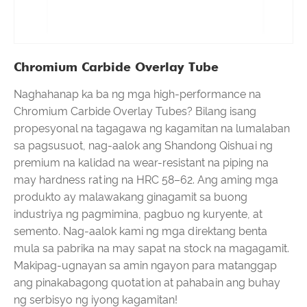
Chromium Carbide Overlay Tube
Naghahanap ka ba ng mga high-performance na
Chromium Carbide Overlay Tubes? Bilang isang
propesyonal na tagagawa ng kagamitan na lumalaban
sa pagsusuot, nag-aalok ang Shandong Qishuai ng
premium na kalidad na wear-resistant na piping na
may hardness rating na HRC 58–62. Ang aming mga
produkto ay malawakang ginagamit sa buong
industriya ng pagmimina, pagbuo ng kuryente, at
semento. Nag-aalok kami ng mga direktang benta
mula sa pabrika na may sapat na stock na magagamit.
Makipag-ugnayan sa amin ngayon para matanggap
ang pinakabagong quotation at pahabain ang buhay
ng serbisyo ng iyong kagamitan!