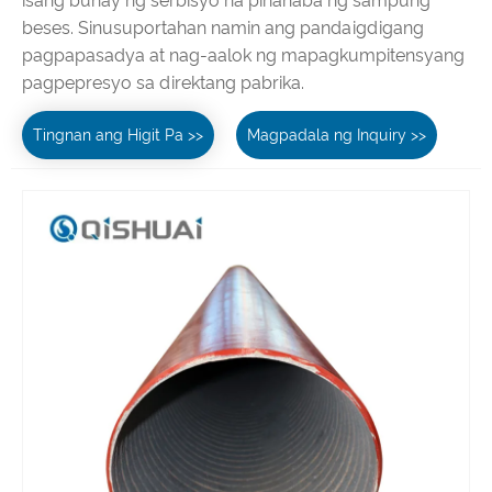
isang buhay ng serbisyo na pinahaba ng sampung
beses. Sinusuportahan namin ang pandaigdigang
pagpapasadya at nag-aalok ng mapagkumpitensyang
pagpepresyo sa direktang pabrika.
Tingnan ang Higit Pa >>
Magpadala ng Inquiry >>