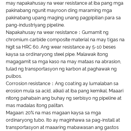
may napakahusay na wear resistance at iba pang mga
pakinabang ngunit mayroon ding maraming mga
pakinabang upang maging unang pagpipilian para sa
pang-industriyang pipeline.
Napakahusay na wear resistance：Gumamit ng
chromium carbide composite material na may tigas na
higit sa HRC 60. Ang wear resistance ay 5-10 beses
kaysa sa ordinaryong steel pipe. Malawak itong
magagamit sa mga kaso na may mataas na abrasion,
tulad ng transportasyon ng karbon at paghawak ng
pulbos.
Corrosion resistance：Ang coating ay lumalaban sa
erosion mula sa acid, alkali at iba pang kemikal. Maaari
nitong pahabain ang buhay ng serbisyo ng pipeline at
mas madalas itong palitan.
Magaan: 20% na mas magaan kaysa sa mga
ordinaryong tubo. Ito ay maginhawa sa pag-install at
transportasyon at maaaring mabawasan ang gastos