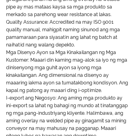
pipe ay mas mataas kaysa sa mga produkto sa
merkado sa parehong wear resistance at lakas.
Quality Assurance: Accredited na may ISO 9001
quality manual, mahigpit naming sinunod ang mga
pamamaraan para siyasatin ang lahat ng batch at
naihatid nang walang depekto.
Mga Disenyo Ayon sa Mga Kinakailangan ng Mga
Kustomer: Maaari din kaming mag-alok sa iyo ng mga
dinisenyong mga guhit ayon sa iyong mga
kinakailangan. Ang dimensional na disenyo ay
maaaring iakma ayon sa tumatakbong kondisyon. Ang
kapal ng patong ay maaari ding i-optimize.
I-export ang Negosyo: Ang aming mga produkto ay
ini-export sa lahat ng bahagi ng mundo at tinatanggap
ng mga pang-industriyang kliyente. Halimbawa, ang
aming overlay na welded pipe ay ginagamit sa mining
conveyor na may mahusay na pagganap. Maaari
nitong lubos na bawasan ang downtime.