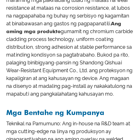
maraming mga pakinabang tulad ng mataas na wear
resistance at mataas na corrosion resistance, at lubos
na nagpapahaba ng buhay ng serbisyo ng kagamitan
at binabawasan ang gastos ng pagpapanatili.
Ang
aming mga produkto
gumamit ng chromium carbide
cladding process technology, uniform coating
distribution, strong adhesion at stable performance sa
matinding kondisyon sa pagtatrabaho. Bukod pa rito,
palaging binibigyang-pansin ng Shandong Qishuai
Wear-Resistant Equipment Co., Ltd. ang proteksyon ng
kapaligiran at ang kahusayan ng device. Ang magaan
na disenyo at madaling pag-install ay nakakatulong na
mapabuti ang pangkalahatang kahusayan mo.
Mga Bentahe ng Kumpanya
Teknikal na Pamumuno: Ang in-house na R&D team at
mga cutting-edge na linya ng produksyon ay
ginagarantiyahan na ang aming overlay na welded