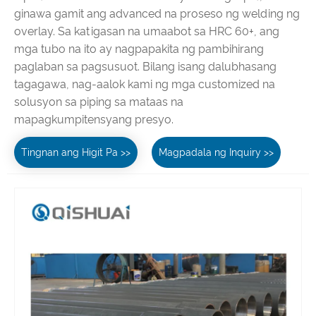
ginawa gamit ang advanced na proseso ng welding ng
overlay. Sa katigasan na umaabot sa HRC 60+, ang
mga tubo na ito ay nagpapakita ng pambihirang
paglaban sa pagsusuot. Bilang isang dalubhasang
tagagawa, nag-aalok kami ng mga customized na
solusyon sa piping sa mataas na
mapagkumpitensyang presyo.
Tingnan ang Higit Pa >>
Magpadala ng Inquiry >>