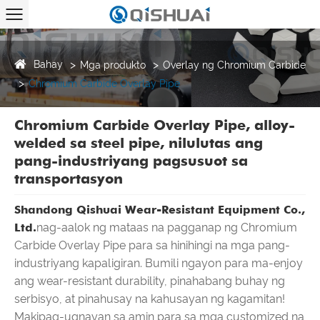
Bahay
Mga produkto
Overlay ng Chromium Carbide
Chromium Carbide Overlay Pipe
Chromium Carbide Overlay Pipe, alloy-
welded sa steel pipe, nilulutas ang
pang-industriyang pagsusuot sa
transportasyon
Shandong Qishuai Wear-Resistant Equipment Co.,
Ltd.
nag-aalok ng mataas na pagganap ng Chromium
Carbide Overlay Pipe para sa hinihingi na mga pang-
industriyang kapaligiran. Bumili ngayon para ma-enjoy
ang wear-resistant durability, pinahabang buhay ng
serbisyo, at pinahusay na kahusayan ng kagamitan!
Makipag-ugnayan sa amin para sa mga customized na