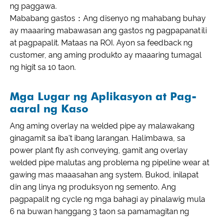
ng paggawa.
Mababang gastos：Ang disenyo ng mahabang buhay
ay maaaring mabawasan ang gastos ng pagpapanatili
at pagpapalit. Mataas na ROI. Ayon sa feedback ng
customer, ang aming produkto ay maaaring tumagal
ng higit sa 10 taon.
Mga Lugar ng Aplikasyon at Pag-
aaral ng Kaso
Ang aming overlay na welded pipe ay malawakang
ginagamit sa iba't ibang larangan. Halimbawa, sa
power plant fly ash conveying, gamit ang overlay
welded pipe malutas ang problema ng pipeline wear at
gawing mas maaasahan ang system. Bukod, inilapat
din ang linya ng produksyon ng semento. Ang
pagpapalit ng cycle ng mga bahagi ay pinalawig mula
6 na buwan hanggang 3 taon sa pamamagitan ng