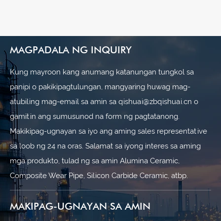
MAGPADALA NG INQUIRY
Kung mayroon kang anumang katanungan tungkol sa
panipi o pakikipagtulungan, mangyaring huwag mag-
atubiling mag-email sa amin sa qishuai@zbqishuai.cn o
gamitin ang sumusunod na form ng pagtatanong.
Makikipag-ugnayan sa iyo ang aming sales representative
sa loob ng 24 na oras. Salamat sa iyong interes sa aming
mga produkto, tulad ng sa amin Alumina Ceramic,
Composite Wear Pipe, Silicon Carbide Ceramic, atbp.
MAKIPAG-UGNAYAN SA AMIN